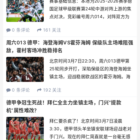
赛事基础信息：本场为2025-2026赛季德
国足球甲级联赛第24轮中游对阵上游的焦
点对决，竞彩编号周六014，对阵双方为
美因茨（主场，梅瓦竞技场）vs斯图加特
0 条评论
161 关注
（客场），比赛时间为北京时间2026年3
月9日03:30。现阶段美因茨深陷德甲降
周六013 德甲：海登海姆VS霍芬海姆 保级队主场难阻强
级...
敌，霍村客场冲胜稳排名
北京时间3月7日22:30，周六013德甲第
25轮同步开打，深陷保级区的海登海姆坐
镇主场，迎战稳居欧战区的霍芬海姆。海
登海姆目前联赛垫底，保级形势岌岌可
0 条评论
192 关注
危，球队攻防两端全面拉胯，主场战力同
样低迷，抢分求生却实力不足；霍芬海姆
德甲争冠生死战！拜仁全主力坐镇主场，门兴“提款
暂列联赛上游，稳...
机”属性难改？
拜仁要杀疯了！北京时间3月7日凌晨
3:30，德甲领头羊坐镇安联球场迎战老对
手门兴。现在的拜仁简直就是一台毫无感