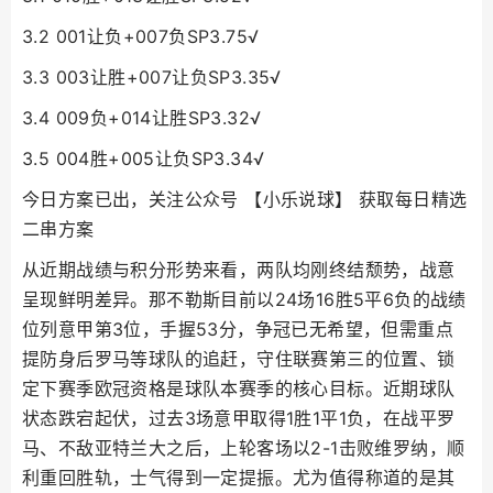
3.2 001让负+007负SP3.75√
3.3 003让胜+007让负SP3.35√
3.4 009负+014让胜SP3.32√
3.5 004胜+005让负SP3.34√
今日方案已出，关注公众号 【小乐说球】 获取每日精选
二串方案
从近期战绩与积分形势来看，两队均刚终结颓势，战意
呈现鲜明差异。那不勒斯目前以24场16胜5平6负的战绩
位列意甲第3位，手握53分，争冠已无希望，但需重点
提防身后罗马等球队的追赶，守住联赛第三的位置、锁
定下赛季欧冠资格是球队本赛季的核心目标。近期球队
状态跌宕起伏，过去3场意甲取得1胜1平1负，在战平罗
马、不敌亚特兰大之后，上轮客场以2-1击败维罗纳，顺
利重回胜轨，士气得到一定提振。尤为值得称道的是其