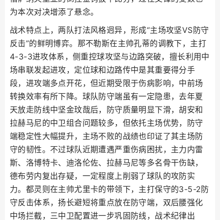
为本次对决增添了悬念。
战术特点上，两队打法风格迥异，形成“主场攻坚VS防守
反击”的鲜明博弈。那不勒斯在主帅孔蒂的调教下，主打
4-3-3进攻体系，侧重控球攻坚与边路突破，擅长利用中
场串联发起进攻，定位球和边路传中是其重要得分手
段，进攻端多点开花，但近期受限于伤病影响，中前场
转换效率有所下降。球队防守端虽有一定隐患，去年夏
天放走防线中坚金玟哉后，防守质量明显下滑，胡安和
拉赫马尼的中卫组合问题较多，但依托主场优势，防守
端稳定性大幅提升，主场不败的战绩也印证了其主场防
守的韧性。不过球队近期遭遇严重伤病困扰，主力内雷
斯、洛博特卡、迪洛伦佐、拉赫马尼等多名骨干伤缺，
德布劳内复出存疑，一定程度上削弱了球队的攻防实
力。都灵则在主帅尤里卡的带领下，主打保守的3-5-2防
守反击体系，扬长避短将重点放在防守端，双后腰强化
中场拦截，三中卫配置进一步巩固防线，战术纪律出