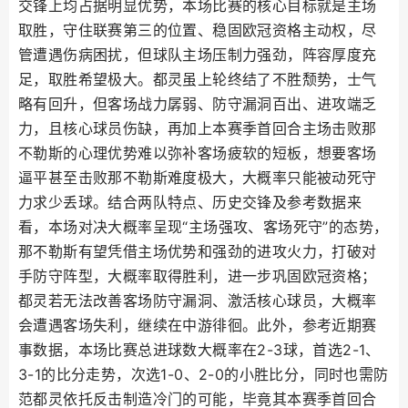
交锋上均占据明显优势，本场比赛的核心目标就是主场
取胜，守住联赛第三的位置、稳固欧冠资格主动权，尽
管遭遇伤病困扰，但球队主场压制力强劲，阵容厚度充
足，取胜希望极大。都灵虽上轮终结了不胜颓势，士气
略有回升，但客场战力孱弱、防守漏洞百出、进攻端乏
力，且核心球员伤缺，再加上本赛季首回合主场击败那
不勒斯的心理优势难以弥补客场疲软的短板，想要客场
逼平甚至击败那不勒斯难度极大，大概率只能被动死守
力求少丢球。结合两队特点、历史交锋及参考数据来
看，本场对决大概率呈现“主场强攻、客场死守”的态势，
那不勒斯有望凭借主场优势和强劲的进攻火力，打破对
手防守阵型，大概率取得胜利，进一步巩固欧冠资格；
都灵若无法改善客场防守漏洞、激活核心球员，大概率
会遭遇客场失利，继续在中游徘徊。此外，参考近期赛
事数据，本场比赛总进球数大概率在2-3球，首选2-1、
3-1的比分走势，次选1-0、2-0的小胜比分，同时也需防
范都灵依托反击制造冷门的可能，毕竟其本赛季首回合