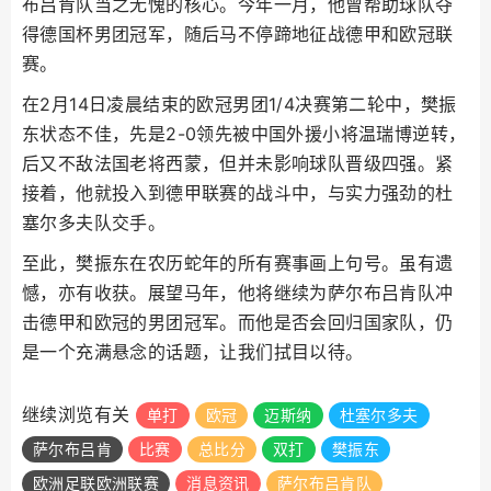
布吕肯队当之无愧的核心。今年一月，他曾帮助球队夺
得德国杯男团冠军，随后马不停蹄地征战德甲和欧冠联
赛。
在2月14日凌晨结束的欧冠男团1/4决赛第二轮中，樊振
东状态不佳，先是2-0领先被中国外援小将温瑞博逆转，
后又不敌法国老将西蒙，但并未影响球队晋级四强。紧
接着，他就投入到德甲联赛的战斗中，与实力强劲的杜
塞尔多夫队交手。
至此，樊振东在农历蛇年的所有赛事画上句号。虽有遗
憾，亦有收获。展望马年，他将继续为萨尔布吕肯队冲
击德甲和欧冠的男团冠军。而他是否会回归国家队，仍
是一个充满悬念的话题，让我们拭目以待。
继续浏览有关
单打
欧冠
迈斯纳
杜塞尔多夫
萨尔布吕肯
比赛
总比分
双打
樊振东
欧洲足联欧洲联赛
消息资讯
萨尔布吕肯队