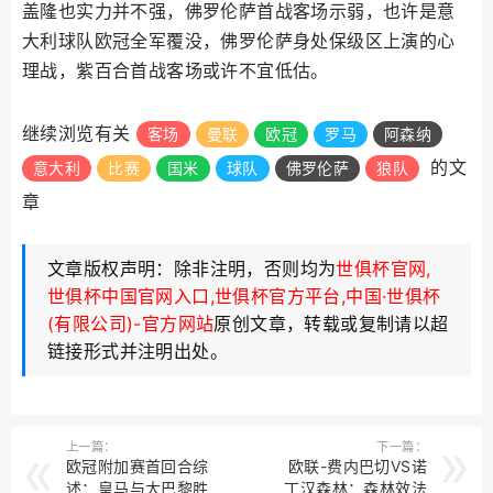
盖隆也实力并不强，佛罗伦萨首战客场示弱，也许是意
大利球队欧冠全军覆没，佛罗伦萨身处保级区上演的心
理战，紫百合首战客场或许不宜低估。
继续浏览有关
客场
曼联
欧冠
罗马
阿森纳
的文
意大利
比赛
国米
球队
佛罗伦萨
狼队
章
文章版权声明：除非注明，否则均为
世俱杯官网,
世俱杯中国官网入口,世俱杯官方平台,中国·世俱杯
(有限公司)-官方网站
原创文章，转载或复制请以超
链接形式并注明出处。
上一篇：
下一篇：
欧冠附加赛首回合综
欧联-费内巴切VS诺
述：皇马与大巴黎胜
丁汉森林：森林效法