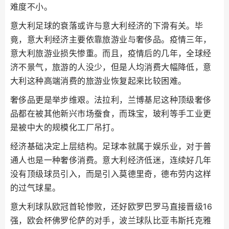
难度不小。
意大利足球的衰落或许与意大利经济的下滑有关。毕
竟，意大利经济主要依靠旅游业与奢侈品。疫情三年，
意大利旅游业损失惨重。而且，疫情后的几年，全球经
济不景气，旅游的人没少，但是人均消费大幅降低，意
大利这种高端消费的旅游业恢复起来比较困难。
奢侈品更是举步维艰。法拉利，兰博基尼这种顶级奢侈
品都在被其他新兴市场蚕食，而珠宝，玻利等手工业更
是被中大的规模化工厂吊打。
经济基础决定上层结构。足球本就属于娱乐业，对于普
通人也是一种奢侈消费。意大利经济低迷，连续好几年
没有顶级球员引入，而是引入莫德里奇，德布劳内这样
的过气球星。
意大利球队欧冠首轮惨败，还好欧罗巴罗马直接晋级16
强，欧会杯佛罗伦萨的对手，波兰球队比亚韦斯托克雅