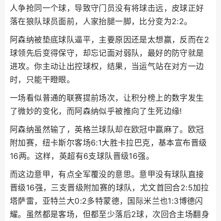
人争抢同一个球，导致守门员没有将球击远，皮球正好
落在狼队球员面前，人家抬腿一脚，比分变为2:2。
阿森纳被垫底球队逼平，主要原因还是太想赢，反而在2
球领先后变得保守，却忘记面对弱队，最好的防守就是
进攻。你主动让出控球权，结果，当运气站在对方一边
时，只能干瞪眼。
一场看似普通的联赛提前场次，让积分榜上的数字发生
了微妙的变化，而阿森纳似乎被推向了生死边缘!
阿森纳虽然输了，英格兰球队却在欧冠中赢麻了。欧冠
附加赛，纽卡斯尔客场6:1大胜卡拉巴克，基本宣布晋级
16两。这样，英超有6支球队晋级16强。
而这边意甲，有点全军覆没的意思。意甲没有球队直接
晋级16强，三支晋级附加赛的球队，尤文首回合2:5加拉
塔萨雷，亚特兰大0:2多特蒙德，国际米兰也1:3博德闪
耀。虽然都是客场，但都至少落后2球，次回合主场翻身