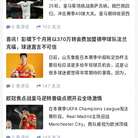
25轮，皇马客场挑战奥萨苏纳。姆巴佩回
归，冲击赛季40球大关。皇马期待收获西
甲9连胜，继续领跑积分榜。周中欧冠疑似
0 条评论
150 关注
遭遇种族歧视的维尼修斯，再次成为外界
关注的焦点。交锋历史两队共有96次交
喜讯！彭啸下个月将以370万转会费加盟德甲球队法兰
锋，皇马63胜...
克福，球迷直言不可信
日前，山东鲁能在本赛季中超和足协杯主
要目标应该是多给年轻球员机会，这是让
很多球迷都觉得非常期待的事情。因为，
鲁能队有一大批年轻球员就等着上位踢主
0 条评论
147 关注
力。对此鲁能队主帅韩鹏早就做好了准
备，让很多球迷直言没想到。鲁能跟陈泽
欧冠焦点战皇马逆转晋级点燃开云全场激情
仕、依木兰、彭啸、史松宸等...
在本赛季UEFA Champions League淘汰
赛阶段，Real Madrid主场迎战
Manchester City。两队被视为欧洲顶级
豪门，每次碰面都充满戏剧性。赛前，许
0 条评论
149 关注