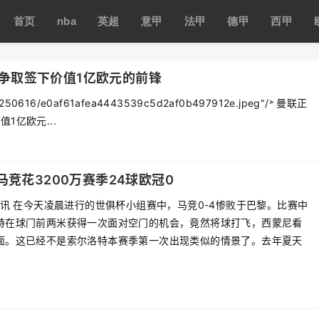
首页
nba
英超
意甲
法甲
德甲
西甲
争取签下价值1亿欧元的前锋
3/20250616/e0af61afea4443539c5d2af0b497912e.jpeg"/˃ 曼联正
亿欧元...
马竞花3200万赛季24球欧冠0
日讯 在今天凌晨进行的世俱杯小组赛中，马竞0-4惨败于巴黎。比赛中
特在球门前两米获得一次面对空门的机会，竟然将球打飞，西蒙尼看
面。这已经不是索尔洛特本赛季第一次出现类似的情景了。去年夏天