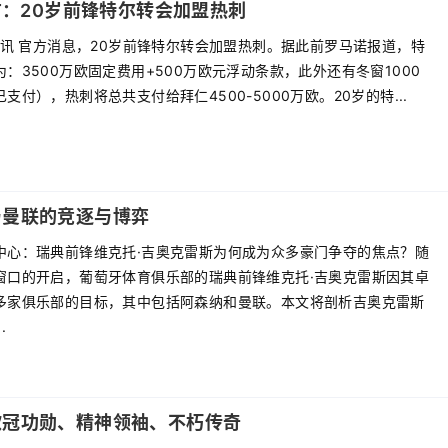
方：20岁前锋特尔转会加盟热刺
日讯 官方消息，20岁前锋特尔转会加盟热刺。据此前罗马诺报道，特
：3500万欧固定费用+500万欧元浮动条款，此外还有冬窗1000
支付），热刺将总共支付给拜仁4500-5000万欧。20岁的特...
与曼联的竞逐与博弈
中心：瑞典前锋维克托·吉奥克雷斯为何成为众多豪门争夺的焦点？随
窗口的开启，葡萄牙体育俱乐部的瑞典前锋维克托·吉奥克雷斯因其卓
多家俱乐部的目标，其中包括阿森纳和曼联。本文将剖析吉奥克雷斯
.
欧冠功勋、精神领袖、不朽传奇