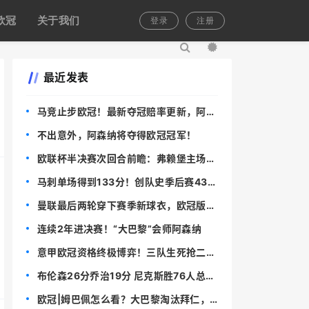
欧冠
关于我们
登录
注册
最近发表
马竞止步欧冠！最新夺冠赔率更新，阿森
纳领跑，拜仁紧随位列次席
不出意外，阿森纳将夺得欧冠冠军！
欧联杯半决赛次回合前瞻：弗赖堡主场死
磕布拉加，德甲劲旅能否上演绝地反击？
马刺单场得到133分！创队史季后赛43年
来的最高纪录
曼联最后两轮穿下赛季新球衣，欧冠版曝
光！将获1800万训练服赞助
连续2年进决赛！“大巴黎”会师阿森纳
意甲欧冠资格终极博弈！三队生死抢二，
一城德比定最终命运！
布伦森26分乔治19分 尼克斯胜76人总分
2-0
欧冠|姆巴佩怎么看？大巴黎淘汰拜仁，