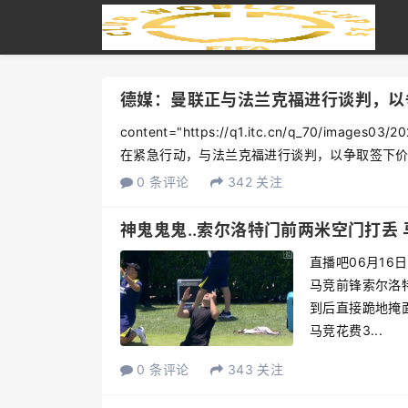
德媒：曼联正与法兰克福进行谈判，以
content="https://q1.itc.cn/q_70/images0
在紧急行动，与法兰克福进行谈判，以争取签下价值1
0 条评论
342 关注
神鬼鬼鬼..索尔洛特门前两米空门打丢 
直播吧06月16
马竞前锋索尔洛
到后直接跪地掩
马竞花费3...
0 条评论
343 关注