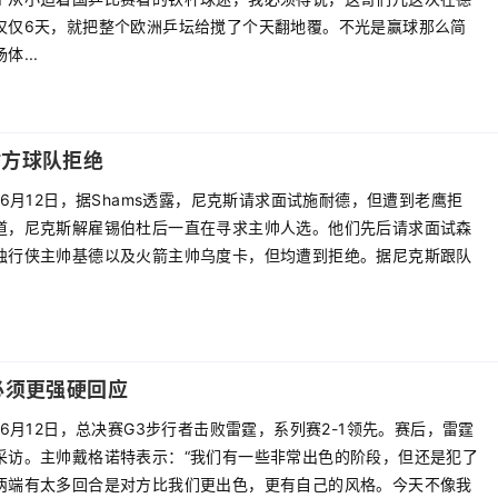
仅仅6天，就把整个欧洲乒坛给搅了个天翻地覆。不光是赢球那么简
...
对方球队拒绝
年6月12日，据Shams透露，尼克斯请求面试施耐德，但遭到老鹰拒
道，尼克斯解雇锡伯杜后一直在寻求主帅人选。他们先后请求面试森
独行侠主帅基德以及火箭主帅乌度卡，但均遭到拒绝。据尼克斯跟队
必须更强硬回应
年6月12日，总决赛G3步行者击败雷霆，系列赛2-1领先。赛后，雷霆
采访。主帅戴格诺特表示：“我们有一些非常出色的阶段，但还是犯了
两端有太多回合是对方比我们更出色，更有自己的风格。今天不像我