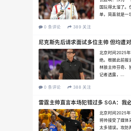
国玩得太溜了。
单，简直就是一场体
0 条评论
389 关注
尼克斯先后请求面试多位主帅 但均遭
北京时间2025
绝。根据此前报
林狼主帅芬奇、
记者透露，...
0 条评论
388 关注
雷霆主帅直言本场犯错过多 SGA：我
北京时间2025
将帅接受了媒体
太多错误。攻防