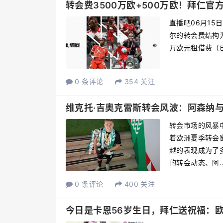
转会费3500万欧+500万欧！拜仁官
直播吧06月15
尔的转会费结构为
万欧元租借费（已
0 条评论
354 关注
维克托·吉奥克雷斯转会风波：阿森纳
转会市场的风暴
着欧洲夏季转会
越的表现成为了
的转会动态、阿..
0 条评论
400 关注
今日是卡恩56岁生日，拜仁送祝福：