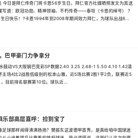
讯 今日是拜仁传奇门将卡恩56岁生日，拜仁官方社媒晒照发文为其送
媒写道：欧冠功勋、精神领袖、不朽传奇——泰坦（卡恩的绰号） ?
岁生日快乐！?卡恩1994年到2008年期间效力拜仁，为球队出战6...
，巴甲豪门力争拿分
动VS大阪钢巴竞彩SP数据2.40 3.25 2.48-1 5.50 4.10 1.42清
主场4比2战胜低级别的松本山雅，近5场比赛2胜1平2负，联赛近5
负，目前排名联赛第10位。球队近...
俱乐部高层直呼：捡到宝了
像足球那样闹得沸沸扬扬？樊振东这波德甲首秀，是真给咱中国球迷
个从小追着国乒比赛看的铁杆球迷，我必须得说，这哥们儿这次在德