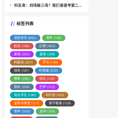
与阿森纳会师决赛
科瓦奇：四场输三场？我们是德甲第二；
不会因失利否定球队
标签列表
消息资讯
(683)
德甲
(159)
欧冠
(768)
比赛
(483)
曼城
(263)
曼联
(268)
阿森纳
(257)
罗马
(149)
球员
(187)
利物浦
(220)
赛季
(150)
球队
(126)
国米
(208)
巴萨
(132)
观点评论
(196)
切尔西
(192)
皇家马德里
(137)
那不勒斯
(126)
意甲
(308)
西甲
(166)