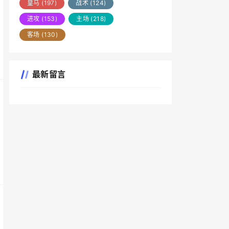
皇马
(197)
战术
(124)
进攻
(153)
主场
(218)
客场
(130)
最新留言