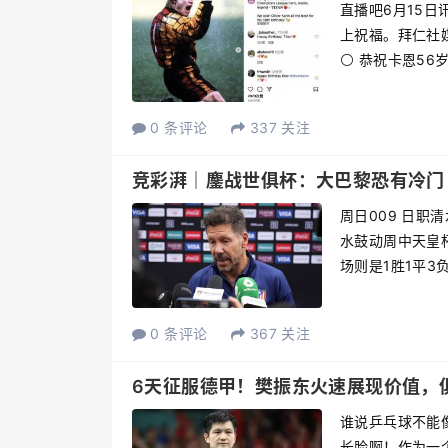
直播吧6月15日
上祝福。拜仁社
⚪️ 恭祝卡恩56
0 条评论
337 关注
竞彩湃｜鏖战世俱杯：大巴黎恐有冷门
周日009 日职清水鼓
水鼓动周中天皇杯
场则是1胜1平3
0 条评论
367 关注
6天征服德甲！樊振东火速展现价值，
谁说乒乓球不能
长脸啊！作为一