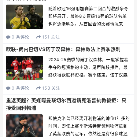
随着欧冠16强附加赛第二回合的激烈争夺
即将展开，最终8支晋级16强的球队名单
也将逐渐明朗。从首回合的比赛情况来
看，英超唯一代表纽卡斯尔和德甲双雄多
0 条评论
151 关注
特蒙德及勒沃库森的晋级势头相当稳固，
而意甲三支参赛球队则面临极大淘汰风
欧联-费内巴切VS诺丁汉森林：森林效法上赛季热刺
险，能够有一队闯进下一阶...
2024-25赛季的诺丁汉森林，一度掌握着
争夺欧冠资格的主动，尾声阶段摆烂，最
终获得欧联杯资格。赛季结束，诺丁汉森
林先后卖掉伊兰加、达尼洛等多名球员，
0 条评论
153 关注
一副拆房子的节奏，但随后又引进恩多
耶、哈钦森等多名新援，在转会市场上的
重返英超？英媒曝曼联切尔西邀请克洛普执教被拒：只
净投入超过1亿欧元。...
接受回利物浦
即使克洛普已经离开利物浦的帅位1年多的
时间，即使上赛季斯洛特带领利物浦拿到
了英超联赛的冠军，依然还是有很多球迷