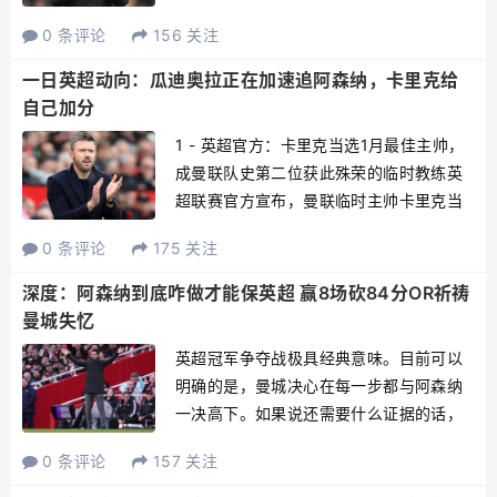
都在怀念渣叔，期待他能够再次回归英
0 条评论
156 关注
超。来自TA的消息表示，克洛普的经纪人
在接受采访的时候表示，曼联和切尔西都
一日英超动向：瓜迪奥拉正在加速追阿森纳，卡里克给
曾经了解过邀请克洛普执...
自己加分
1 - 英超官方：卡里克当选1月最佳主帅，
成曼联队史第二位获此殊荣的临时教练英
超联赛官方宣布，曼联临时主帅卡里克当
选1月份最佳主教练。他成为英超历史上第
0 条评论
175 关注
7位当选月最佳的临时主帅，也是自2024
年4月埃弗顿的戴奇之后，首位获此殊荣的
深度：阿森纳到底咋做才能保英超 赢8场砍84分OR祈祷
英格兰籍教...
曼城失忆
英超冠军争夺战极具经典意味。目前可以
明确的是，曼城决心在每一步都与阿森纳
一决高下。如果说还需要什么证据的话，
那就是曼城在面对利物浦时的顽强反击
0 条评论
157 关注
——以及赛后他们的庆祝方式，都充分体
现了这场比赛的重要性。瓜迪奥拉让曼城