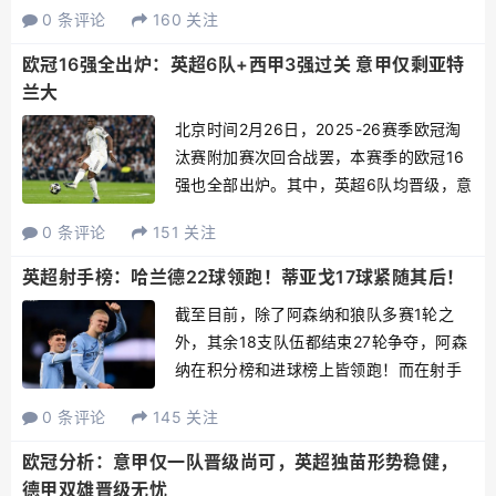
0 条评论
160 关注
日，阿森纳队球员赖斯（左）与切尔西队
球员帕尔默拼抢。 新华社/欧新3月1日，
欧冠16强全出炉：英超6队+西甲3强过关 意甲仅剩亚特
阿...
兰大
北京时间2月26日，2025-26赛季欧冠淘
汰赛附加赛次回合战罢，本赛季的欧冠16
强也全部出炉。其中，英超6队均晋级，意
甲仅剩亚特兰大。北京时间2月27日19
0 条评论
151 关注
点，将进行本赛季的欧冠1/8决赛抽签。
2025-26赛季欧冠16强：直通欧冠16强...
英超射手榜：哈兰德22球领跑！蒂亚戈17球紧随其后！
截至目前，除了阿森纳和狼队多赛1轮之
外，其余18支队伍都结束27轮争夺，阿森
纳在积分榜和进球榜上皆领跑！而在射手
榜上，效力于曼城哈兰德成为第一位也是
0 条评论
145 关注
目前唯一一位完成20＋进球的球员，打进
22球领跑射手榜，而效力于布伦特福德蒂
欧冠分析：意甲仅一队晋级尚可，英超独苗形势稳健，
亚戈成为本赛季哈...
德甲双雄晋级无忧