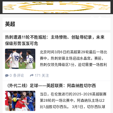
英超
热刺遭遇11轮不胜尴尬：主场惨败、创耻辱纪录，未来
保级形势岌岌可危
北京时间3月6日的英超第29轮最后一场比
赛中，热刺坐镇主场迎战水晶宫。赛前，
热刺仅领先降级区1分，迫切需要一场胜利
来远离降级阴影。然而，比赛结果却令人
0 条评论
171 关注
大失所望，热刺以1比3惨败给来访的水晶
宫，遗憾地陷入联赛五连败的泥潭。本轮
（外代二线）足球——英超联赛：阿森纳胜切尔西
竞赛令热刺的形势...
当日，在伦敦进行的2025-2026英超联赛
第28轮的一场比赛中，阿森纳队主场以2
比1战胜切尔西队。 3月1日，切尔西队球
员庆祝球队扳平比分。 新华社/欧新3月1