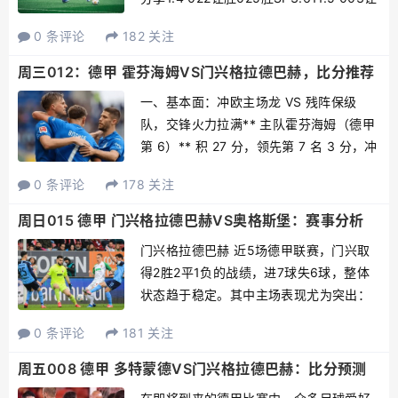
胜004让负SP2.841.6 006胜008双平
0 条评论
182 关注
SP3.01.7 008胜015胜SP2.71.8 00...
周三012：德甲 霍芬海姆VS门兴格拉德巴赫，比分推荐
一、基本面：冲欧主场龙 VS 残阵保级
队，交锋火力拉满** 主队霍芬海姆（德甲
第 6）** 积 27 分，领先第 7 名 3 分，冲
欧战意爆棚，近 4 个主场豪取全胜，场均
0 条评论
178 关注
轰进 3 球 + 零封 2 场，莱茵内卡竞技场堪
称魔鬼主场！克拉马里...
周日015 德甲 门兴格拉德巴赫VS奥格斯堡：赛事分析
门兴格拉德巴赫 近5场德甲联赛，门兴取
得2胜2平1负的战绩，进7球失6球，整体
状态趋于稳定。其中主场表现尤为突出：
近3个主场1胜2平，仅失2球，防守端展现
0 条评论
181 关注
出较强的抗压能力。 关键球员表现： 中场
核心弗洛里安·诺伊豪斯：近3场贡献1球1
周五008 德甲 多特蒙德VS门兴格拉德巴赫：比分预测
助攻，...