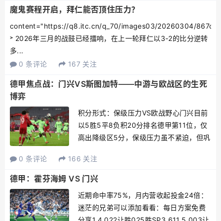
联赛层面仍以稳定的攻防体系占据榜首位
魔鬼赛程开启，拜仁能否顶住压力？
置。其核心优势在于中场控制...
content="https://q8.itc.cn/q_70/images03/20260304/867c
˃ 2026年三月的战鼓已经擂响，在上一轮拜仁以3-2的比分逆转
多...
0 条评论
167 关注
德甲焦点战：门兴VS斯图加特——中游与欧战区的生死
博弈
积分形式：保级压力VS欧战野心门兴目前
以5胜5平8负积20分排名德甲第11位，仅
高出降级区5分，保级压力虽不紧迫，但巩
固排名、规避风险仍是首要目标。斯图加
0 条评论
166 关注
特则以10胜3平5负积33分稳居第5位，距
离欧冠区仅一步之遥，冲击欧战资格的战
德甲：霍芬海姆 VS 门兴
意强烈。...
近期命中率75%，月内营收起投金24倍：
迷茫的兄弟可以添加看看：每日方案免费
分享1.4 022让胜025胜SP3.611.5 003让