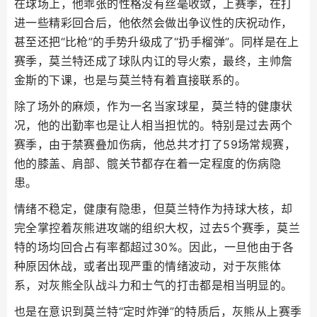
在球场上，他乖张的性格没有丝毫收敛，上赛季，在打
进一些精彩回合后，他依然会做出争议性的庆祝动作，
甚至还把“比枪”的手势升级成了“扔手榴弹”。同样是在上
赛季，莫兰特还成了球队内讧的导火索，最终，主帅詹
金斯的下课，也是与莫兰特有着直接联系的。
除了场外的麻烦，作为一名当家球星，莫兰特的健康状
况，他的出勤率也是让人相当担忧的。特别是过去两个
赛季，由于禁赛叠加伤病，他总共才打了59场常规赛，
他的膝盖、肩部、髋关节都存在着一定程度的伤病隐
患。
情绪不稳定，健康有隐患，但莫兰特作为持球大核，却
完全掌控着灰熊进攻端的组织大权，过去5个赛季，莫兰
特的场均回合占有率都超过30%。因此，一旦他由于各
种原因休战，或者出现严重的情绪波动，对于灰熊体
系，对灰熊全队战斗力和士气的打击都是相当明显的。
也是在意识到莫兰特“定时炸弹”的特质后，灰熊从上赛季