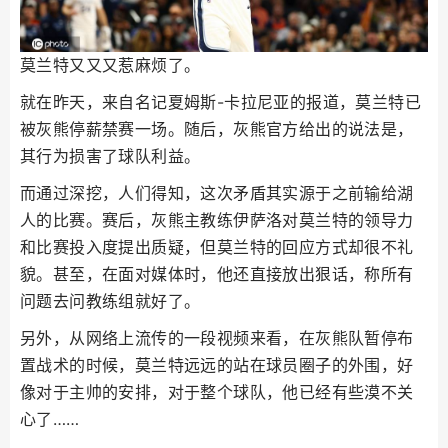
莫兰特又又又惹麻烦了。
就在昨天，来自名记夏姆斯-卡拉尼亚的报道，莫兰特已
被灰熊停薪禁赛一场。随后，灰熊官方给出的说法是，
其行为损害了球队利益。
而通过深挖，人们得知，这次矛盾其实源于之前输给湖
人的比赛。赛后，灰熊主教练伊萨洛对莫兰特的领导力
和比赛投入度提出质疑，但莫兰特的回应方式却很不礼
貌。甚至，在面对媒体时，他还直接放出狠话，称所有
问题去问教练组就好了。
另外，从网络上流传的一段视频来看，在灰熊队暂停布
置战术的时候，莫兰特远远的站在球员圈子的外围，好
像对于主帅的安排，对于整个球队，他已经有些漠不关
心了……