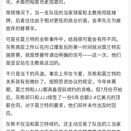
化，矛盾的程度也更加激烈。
常规情况下，当一支队伍的当家球星和主教练彻底摊
牌，后者往往由于相对更低的商业价值，会率先沦为被
放弃的替罪羊。
可是在莫兰特的全新事件中，结局很可能会有所不同。
灰熊高层之所以在内讧爆发后的第一时间就对莫兰特实
施禁赛，就是想要传递出明确的信号——这一次，他们
是坚定站在主教练这边的。
不只是当下的风波。事实上早在今夏，灰熊和莫兰特的
关系就有些微妙了。按照劳资协议的规定，今年休赛
期，莫兰特和JJJ都具备提前续约的资格。但7月份开始
后，灰熊却只和JJJ续签了一份5年总额2.4亿美元的顶
薪合同，对于莫兰特的要求，他们却并未作出及时回
应。
灰熊不仅没和莫兰特续约，还主动交易了队伍的三当家